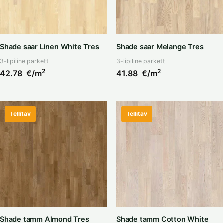
Shade saar Linen White Tres
Shade saar Melange Tres
3-lipiline parkett
3-lipiline parkett
2
2
42.78
€/m
41.88
€/m
Tellitav
Tellitav
Shade tamm Almond Tres
Shade tamm Cotton White