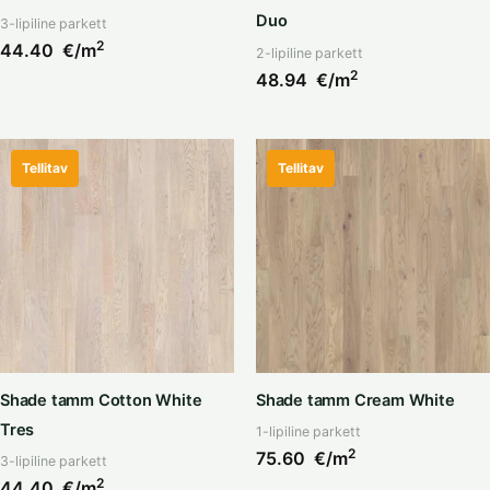
Duo
3-lipiline parkett
2
44.40
€/m
2-lipiline parkett
2
48.94
€/m
Tellitav
Tellitav
Shade tamm Cotton White
Shade tamm Cream White
Tres
1-lipiline parkett
2
75.60
€/m
3-lipiline parkett
2
44.40
€/m