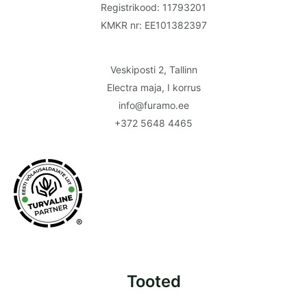
Registrikood: 11793201
KMKR nr: EE101382397
Veskiposti 2, Tallinn
Electra maja, I korrus
info@furamo.ee
+372 5648 4465
®
Tooted