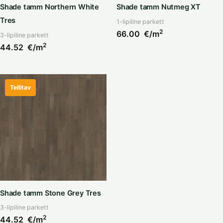
Shade tamm Northern White
Shade tamm Nutmeg XT
Tres
1-lipiline parkett
2
66.00
€/m
3-lipiline parkett
2
44.52
€/m
Tellitav
Shade tamm Stone Grey Tres
3-lipiline parkett
2
44.52
€/m