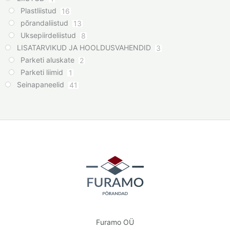
Plastliistud
16
põrandaliistud
13
Uksepiirdeliistud
8
LISATARVIKUD JA HOOLDUSVAHENDID
3
Parketi aluskate
2
Parketi liimid
1
Seinapaneelid
41
Furamo OÜ