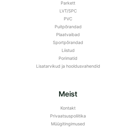
Parkett
LVT/SPC
PVC
Puitpõrandad
Plaatvaibad
Sportpõrandad
Liistud
Porimatid
Lisatarvikud ja hooldusvahendid
Meist
Kontakt
Privaatsuspoliitika
Müügitingimused