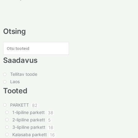
Otsing
Saadavus
Tellitav toode
Laos
Tooted
PARKETT
82
1-lipiline parkett
38
2-lipiline parkett
5
3-lipiline parkett
16
Kalasaba parkett
16