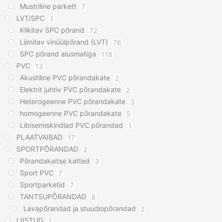
Mustriline parkett
7
LVT/SPC
1
Klikitav SPC põrand
72
Liimitav vinüülpõrand (LVT)
76
SPC põrand alusmatiga
118
PVC
13
Akustiline PVC põrandakate
2
Elektrit juhtiv PVC põrandakate
2
Heterogeenne PVC põrandakate
3
homogeenne PVC põrandakate
5
Libisemiskindlad PVC põrandad
1
PLAATVAIBAD
17
SPORTPÕRANDAD
2
Põrandakaitse katted
3
Sport PVC
7
Sportparketid
7
TANTSUPÕRANDAD
8
Lavapõrandad ja stuudiopõrandad
2
LIISTUD
1