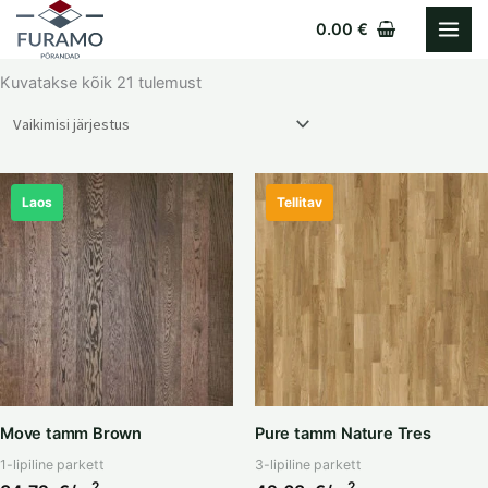
Skip
0.00
€
to
content
Kuvatakse kõik 21 tulemust
Laos
Tellitav
Move tamm Brown
Pure tamm Nature Tres
1-lipiline parkett
3-lipiline parkett
2
2