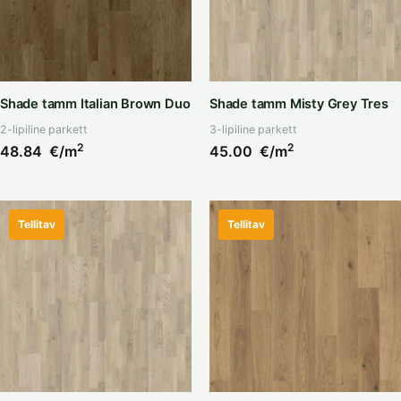
Shade tamm Italian Brown Duo
Shade tamm Misty Grey Tres
2-lipiline parkett
3-lipiline parkett
2
2
48.84
€/m
45.00
€/m
Tellitav
Tellitav