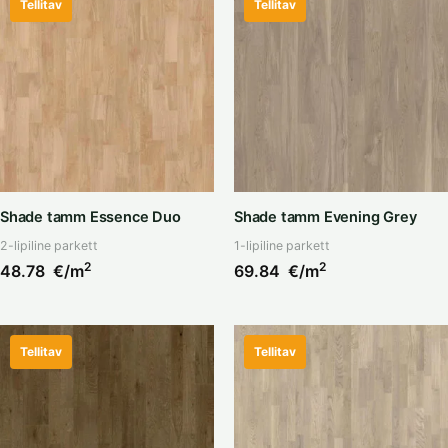
Tellitav
Tellitav
Shade tamm Essence Duo
Shade tamm Evening Grey
2-lipiline parkett
1-lipiline parkett
2
2
48.78
€/m
69.84
€/m
Tellitav
Tellitav