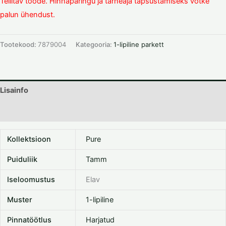
Tellitav toode. Hinnapäringu ja tarneaja täpsustamiseks võtke
palun ühendust.
Tootekood:
7879004
Kategooria:
1-lipiline parkett
Lisainfo
Dokumentatsioon
Kollektsioon
Pure
Puiduliik
Tamm
Iseloomustus
Elav
Muster
1-lipiline
Pinnatöötlus
Harjatud