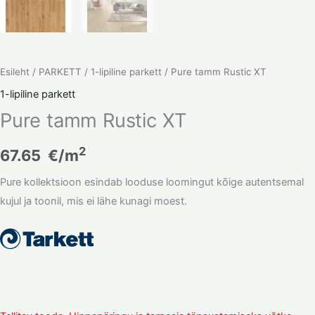
Esileht
/
PARKETT
/
1-lipiline parkett
/ Pure tamm Rustic XT
1-lipiline parkett
Pure tamm Rustic XT
2
67.65
€/m
Pure kollektsioon esindab looduse loomingut kõige autentsemal
kujul ja toonil, mis ei lähe kunagi moest.