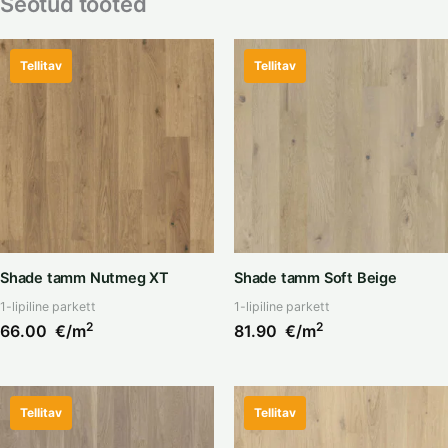
Seotud tooted
Tellitav
Tellitav
Shade tamm Nutmeg XT
Shade tamm Soft Beige
1-lipiline parkett
1-lipiline parkett
2
2
66.00
€/m
81.90
€/m
Tellitav
Tellitav