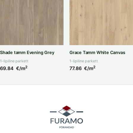
Shade tamm Evening Grey
Grace Tamm White Canvas
1-lipiline parkett
1-lipiline parkett
2
2
69.84
€/m
77.86
€/m