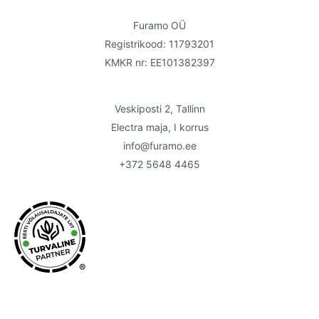
Furamo OÜ
Registrikood: 11793201
KMKR nr: EE101382397
Veskiposti 2, Tallinn
Electra maja, I korrus
info@furamo.ee
+372 5648 4465
®