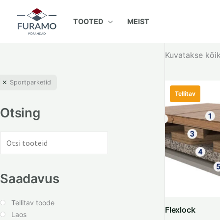
Skip
to
TOOTED
MEIST
content
Kuvatakse kõik
Sportparketid
Tellitav
Otsing
Saadavus
Tellitav toode
Flexlock
Laos