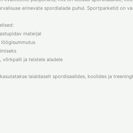
rvalisuse erinevate spordialade puhul. Sportparketid on va
elised:
vastupidav materjal
a löögisummutus
timiseks
, võrkpalli ja teistele aladele
kasutatakse laialdaselt spordisaalides, koolides ja treening