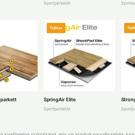
Sportparketid
Sportp
Tellitav
Telli
tparkett
SpringAir Elite
Strong
Sportparketid
Sportp
n kvaliteetne puitpõrand, mis on loodud spordisaalide, kool