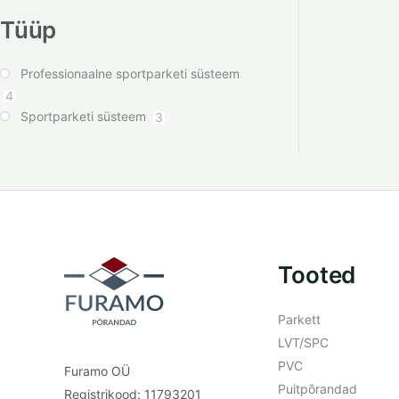
Tüüp
Professionaalne sportparketi süsteem
4
Sportparketi süsteem
3
Tooted
Parkett
LVT/SPC
PVC
Furamo OÜ
Puitpõrandad
Registrikood: 11793201