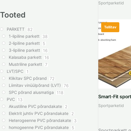
Sportparketid
Tooted
Tellitav
PARKETT
82
1-lipiline parkett
38
2-lipiline parkett
5
3-lipiline parkett
16
Kalasaba parkett
16
Mustriline parkett
7
LVT/SPC
1
Klikitav SPC põrand
72
Liimitav vinüülpõrand (LVT)
76
SPC põrand alusmatiga
118
Smart-Fit spor
PVC
13
Sportparketid
Akustiline PVC põrandakate
2
Elektrit juhtiv PVC põrandakate
2
Heterogeenne PVC põrandakate
3
homogeenne PVC põrandakate
5
Sportparkett o