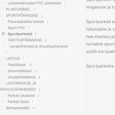
Libisemiskindlad PVC põrandad
1
mugavuse ja tu
PLAATVAIBAD
17
SPORTPÕRANDAD
2
Sportparketi e
Põrandakaitse katted
3
Sport PVC
7
naturaalne ja 
Sportparketid
7
hea elastsus j
TANTSUPÕRANDAD
8
turvaline spor
Lavapõrandad ja stuudiopõrandad
sobib korvpalli
2
LIISTUD
1
Plastliistud
16
Sportparkette 
põrandaliistud
13
Uksepiirdeliistud
8
LISATARVIKUD JA
HOOLDUSVAHENDID
3
Parketi aluskate
2
Parketi liimid
1
Seinapaneelid
41