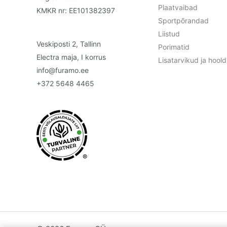
Plaatvaibad
KMKR nr: EE101382397
Sportpõrandad
Liistud
Veskiposti 2, Tallinn
Porimatid
Electra maja, I korrus
Lisatarvikud ja hoo
info@furamo.ee
+372 5648 4465
®