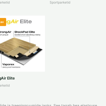
arketid
Sportparketid
tav
Air Elite
arketid
ide ja treeningruumide jaoks. See tagab hea elastsuse,