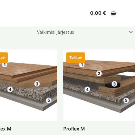
0.00
€
tav
Tellitav
lex M
Proflex M