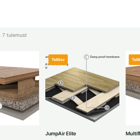
 7 tulemust
Tellitav
Telli
JumpAir Elite
Multif