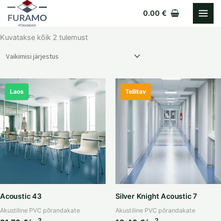
Skip
0.00
€
to
content
Kuvatakse kõik 2 tulemust
Laos
Tellitav
Acoustic 43
Silver Knight Acoustic 7
Akustiline PVC põrandakate
Akustiline PVC põrandakate
2
2