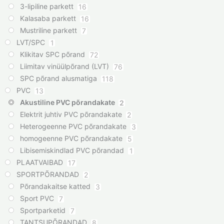
3-lipiline parkett
16
Kalasaba parkett
16
Mustriline parkett
7
LVT/SPC
1
Klikitav SPC põrand
72
Liimitav vinüülpõrand (LVT)
76
SPC põrand alusmatiga
118
PVC
13
Akustiline PVC põrandakate
2
Elektrit juhtiv PVC põrandakate
2
Heterogeenne PVC põrandakate
3
homogeenne PVC põrandakate
5
Libisemiskindlad PVC põrandad
1
PLAATVAIBAD
17
SPORTPÕRANDAD
2
Põrandakaitse katted
3
Sport PVC
7
Sportparketid
7
TANTSUPÕRANDAD
8