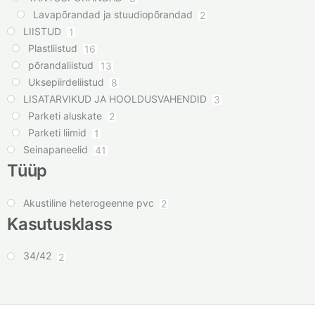
Lavapõrandad ja stuudiopõrandad
2
LIISTUD
1
Plastliistud
16
põrandaliistud
13
Uksepiirdeliistud
8
LISATARVIKUD JA HOOLDUSVAHENDID
3
Parketi aluskate
2
Parketi liimid
1
Seinapaneelid
41
Tüüp
Akustiline heterogeenne pvc
2
Kasutusklass
34/42
2