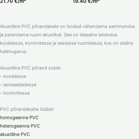
21.70
€/m
19.40
€/m
Akustiline PVC põrandakate on loodud vähendama sammumüra
ja parandama ruumi akustikat. See on ideaalne lahendus
koolidesse, kontoritesse ja teistesse ruumidesse, kus on oluline
helimugavus.
Akustiline PVC põrand sobib:
– koolidesse
– lasteaedadesse
– kontoritesse
PVC põrandakatte tüübid:
homogeenne PVC
heterogeenne PVC
akustiline PVC