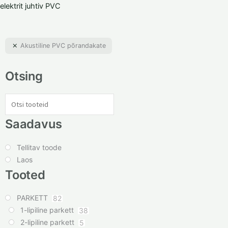
elektrit juhtiv PVC
Akustiline PVC põrandakate
Otsing
Saadavus
Tellitav toode
Laos
Tooted
PARKETT
82
1-lipiline parkett
38
2-lipiline parkett
5