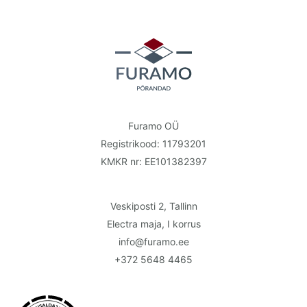
Furamo OÜ
Registrikood: 11793201
KMKR nr: EE101382397
Veskiposti 2, Tallinn
Electra maja, I korrus
info@furamo.ee
+372 5648 4465