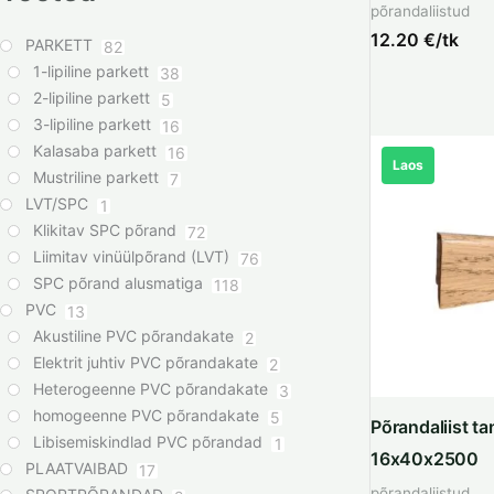
põrandaliistud
12.20
€/tk
PARKETT
82
1-lipiline parkett
38
2-lipiline parkett
5
3-lipiline parkett
16
Kalasaba parkett
16
Laos
Mustriline parkett
7
LVT/SPC
1
Klikitav SPC põrand
72
Liimitav vinüülpõrand (LVT)
76
SPC põrand alusmatiga
118
PVC
13
Akustiline PVC põrandakate
2
Elektrit juhtiv PVC põrandakate
2
Heterogeenne PVC põrandakate
3
homogeenne PVC põrandakate
5
Põrandaliist t
Libisemiskindlad PVC põrandad
1
16x40x2500
PLAATVAIBAD
17
põrandaliistud