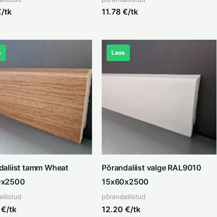
/tk
11.78
€/tk
s
Laos
daliist tamm Wheat
Põrandaliist valge RAL9010
0x2500
15x60x2500
liistud
põrandaliistud
8
€/tk
12.20
€/tk