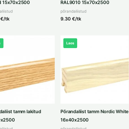
ud 15x70x2500
RAL9010 15x70x2500
liistud
põrandaliistud
9
€/tk
9.30
€/tk
s
Laos
aliist tamm lakitud
Põrandaliist tamm Nordic White
0x2500
16x40x2500
liistud
põrandaliistud