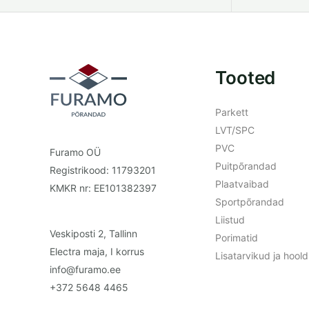
Tooted
Parkett
LVT/SPC
PVC
Furamo OÜ
Puitpõrandad
Registrikood: 11793201
Plaatvaibad
KMKR nr: EE101382397
Sportpõrandad
Liistud
Veskiposti 2, Tallinn
Porimatid
Electra maja, I korrus
Lisatarvikud ja hoo
info@furamo.ee
+372 5648 4465