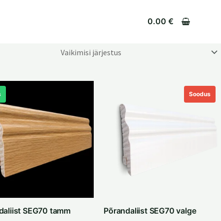
0.00
€
s
Soodus
daliist SEG70 tamm
Põrandaliist SEG70 valge