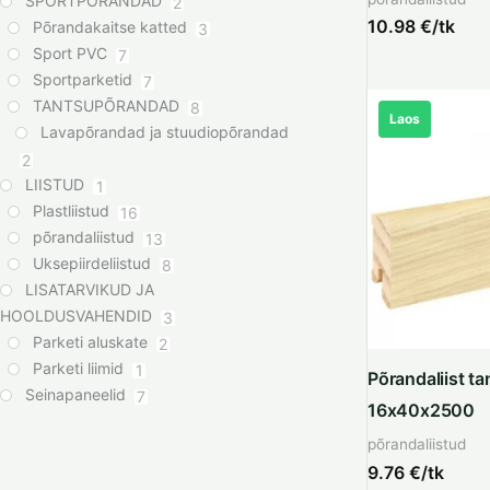
SPORTPÕRANDAD
2
10.98
€/tk
Põrandakaitse katted
3
Sport PVC
7
Sportparketid
7
TANTSUPÕRANDAD
8
Laos
Lavapõrandad ja stuudiopõrandad
2
LIISTUD
1
Plastliistud
16
põrandaliistud
13
Uksepiirdeliistud
8
LISATARVIKUD JA
HOOLDUSVAHENDID
3
Parketi aluskate
2
Parketi liimid
1
Põrandaliist t
Seinapaneelid
7
16x40x2500
põrandaliistud
9.76
€/tk