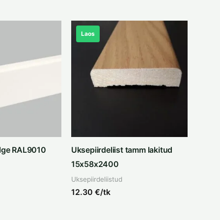
Laos
alge RAL9010
Uksepiirdeliist tamm lakitud
15x58x2400
Uksepiirdeliistud
12.30
€/tk