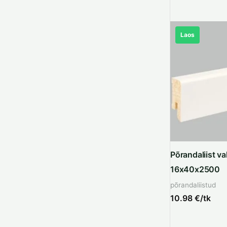
Laos
Põrandaliist v
16x40x2500
põrandaliistud
10.98
€/tk