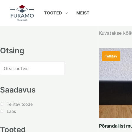
Skip
to
TOOTED
MEIST
content
Kuvatakse kõik
Otsing
Tellitav
Saadavus
Tellitav toode
Laos
Põrandaliist 
Tooted