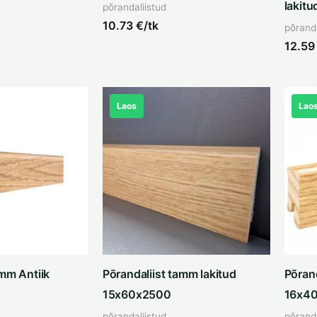
lakit
põrandaliistud
10.73
€/tk
põranda
12.5
Laos
Lao
amm Antiik
Põrandaliist tamm lakitud
Põrand
15x60x2500
16x4
põrandaliistud
põranda