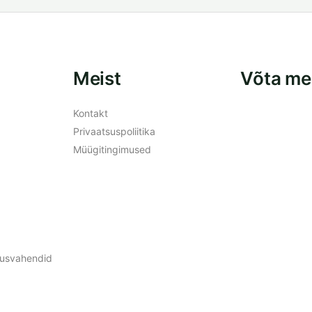
Meist
Võta me
Kontakt
Privaatsuspoliitika
Müügitingimused
ldusvahendid