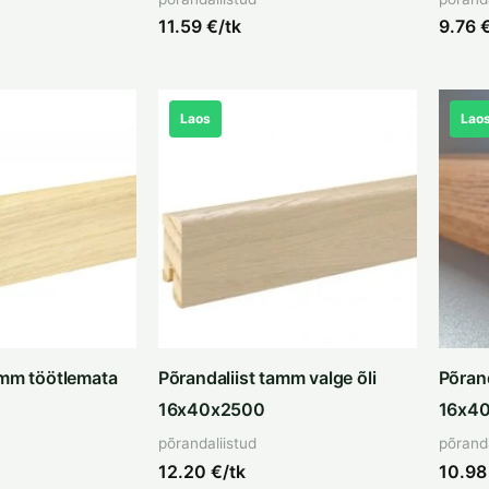
11.59
€/tk
9.76
€
Laos
Lao
amm töötlemata
Põrandaliist tamm valge õli
Põran
16x40x2500
16x4
põrandaliistud
põranda
12.20
€/tk
10.9