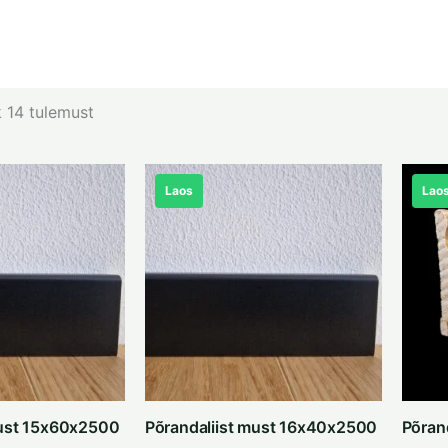
 14 tulemust
Laos
Lao
must 15x60x2500
Põrandaliist must 16x40x2500
Põran