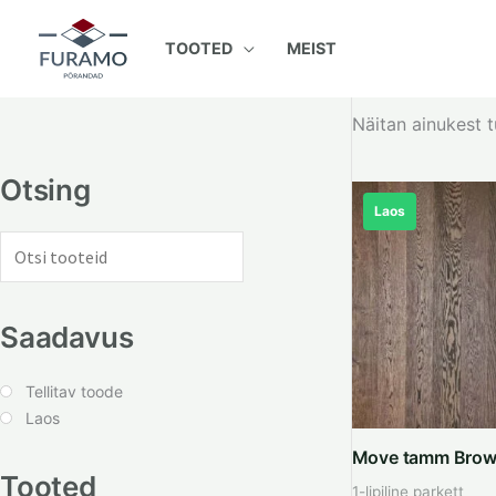
Skip
to
TOOTED
MEIST
content
Näitan ainukest 
Otsing
Laos
Saadavus
Tellitav toode
Laos
Move tamm Bro
Tooted
1-lipiline parkett