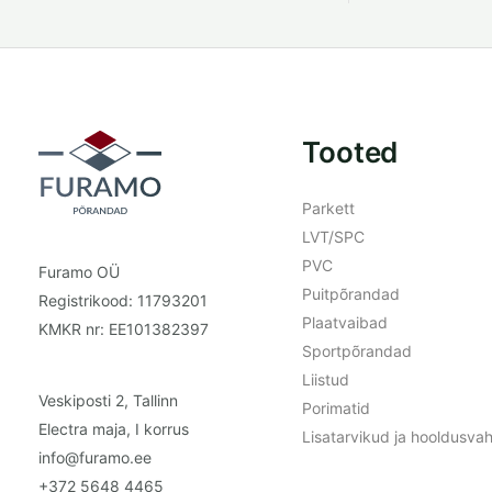
Tooted
Parkett
LVT/SPC
PVC
Furamo OÜ
Puitpõrandad
Registrikood: 11793201
Plaatvaibad
KMKR nr: EE101382397
Sportpõrandad
Liistud
Veskiposti 2, Tallinn
Porimatid
Electra maja, I korrus
Lisatarvikud ja hooldusva
info@furamo.ee
+372 5648 4465