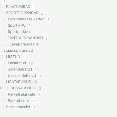
1
PLAATVAIBAD
17
SPORTPÕRANDAD
2
Põrandakaitse katted
3
Sport PVC
7
Sportparketid
7
TANTSUPÕRANDAD
8
Lavapõrandad ja
stuudiopõrandad
2
LIISTUD
1
Plastliistud
16
põrandaliistud
13
Uksepiirdeliistud
8
LISATARVIKUD JA
HOOLDUSVAHENDID
3
Parketi aluskate
2
Parketi liimid
1
Seinapaneelid
41