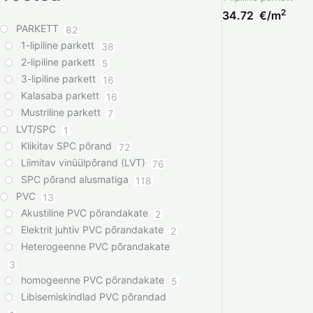
2
34.72
€/m
PARKETT
82
1-lipiline parkett
38
2-lipiline parkett
5
3-lipiline parkett
16
Kalasaba parkett
16
Mustriline parkett
7
LVT/SPC
1
Klikitav SPC põrand
72
Liimitav vinüülpõrand (LVT)
76
SPC põrand alusmatiga
118
PVC
13
Akustiline PVC põrandakate
2
Elektrit juhtiv PVC põrandakate
2
Heterogeenne PVC põrandakate
3
homogeenne PVC põrandakate
5
Libisemiskindlad PVC põrandad