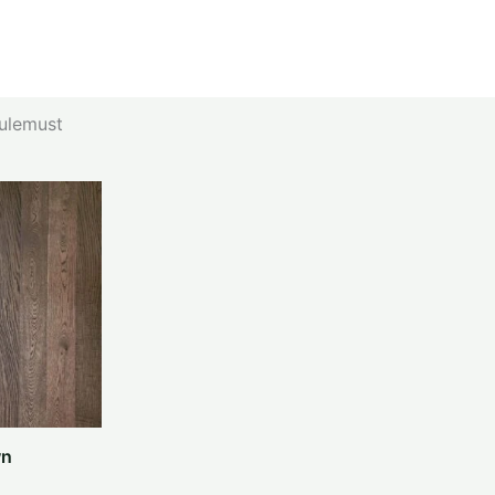
tulemust
wn