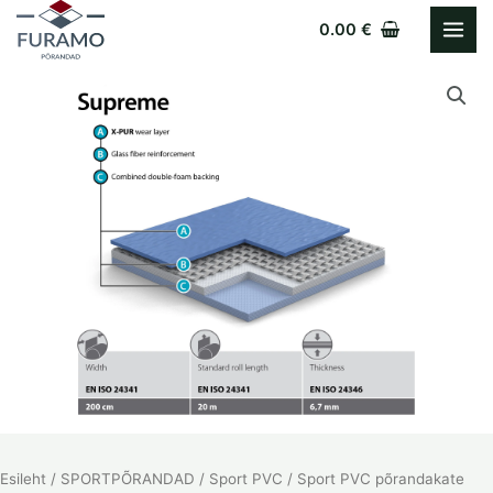
Skip
0.00
€
to
content
Esileht
/
SPORTPÕRANDAD
/
Sport PVC
/ Sport PVC põrandakate