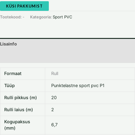
KÜSI PAKKUMIST
Tootekood:
-
Kategooria:
Sport PVC
Lisainfo
Dokumentatsioon
Formaat
Rull
Tüüp
Punktelastne sport pvc P1
Rulli pikkus (m)
20
Rulli laius (m)
2
Kogupaksus
6,7
(mm)