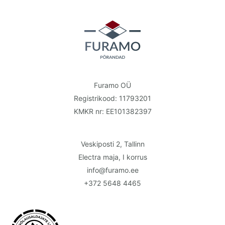
Furamo OÜ
Registrikood: 11793201
KMKR nr: EE101382397
Veskiposti 2, Tallinn
Electra maja, I korrus
info@furamo.ee
+372 5648 4465