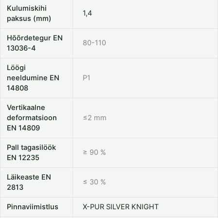
Kulumiskihi
1,4
paksus (mm)
Hõõrdetegur EN
80-110
13036-4
Löögi
neeldumine EN
P1
14808
Vertikaalne
deformatsioon
≤2 mm
EN 14809
Pall tagasilöök
≥ 90 %
EN 12235
Läikeaste EN
≤ 30 %
2813
Pinnaviimistlus
X-PUR SILVER KNIGHT