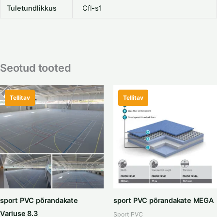
Tuletundlikkus
Cfl-s1
Seotud tooted
Tellitav
Tellitav
sport PVC põrandakate
sport PVC põrandakate MEGA
Variuse 8.3
Sport PVC