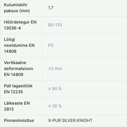
Kulumiskihi
1,7
paksus (mm)
Hõõrdetegur EN
80-110
13036-4
Löögi
neeldumine EN
P3
14808
Vertikaalne
deformatsioon
≤2 mm
EN 14809
Pall tagasilöök
≥ 90 %
EN 12235
Läikeaste EN
≤ 30 %
2813
Pinnaviimistlus
X-PUR SILVER KNIGHT