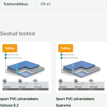
Tuletundlikkus
Cfl-s1
Seotud tooted
Tellitav
Tellitav
sport PVC põrandakate
Sport PVC põrandakate
Variuse 6.2
Supreme