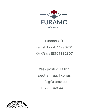
Furamo OÜ
Registrikood: 11793201
KMKR nr: EE101382397
Veskiposti 2, Tallinn
Electra maja, I korrus
info@furamo.ee
+372 5648 4465