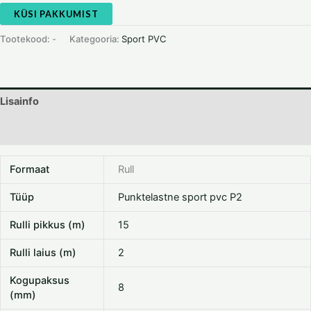
KÜSI PAKKUMIST
Tootekood:
-
Kategooria:
Sport PVC
Lisainfo
Dokumentatsioon
Formaat
Rull
Tüüp
Punktelastne sport pvc P2
Rulli pikkus (m)
15
Rulli laius (m)
2
Kogupaksus
8
(mm)