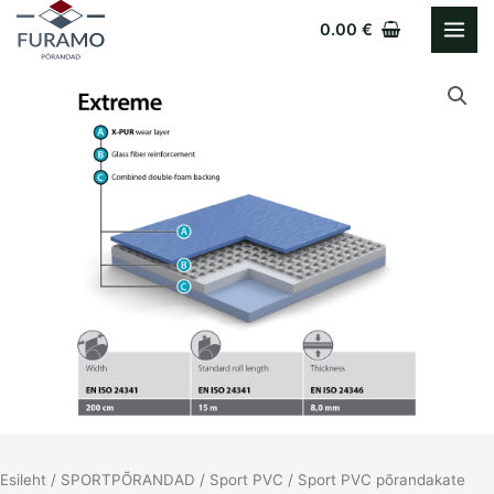
Skip
0.00
€
to
content
Esileht
/
SPORTPÕRANDAD
/
Sport PVC
/ Sport PVC põrandakate