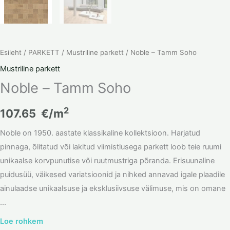
Esileht
/
PARKETT
/
Mustriline parkett
/ Noble – Tamm Soho
Mustriline parkett
Noble – Tamm Soho
2
107.65
€/m
Noble on 1950. aastate klassikaline kollektsioon. Harjatud
pinnaga, õlitatud või lakitud viimistlusega parkett loob teie ruumi
unikaalse korvpunutise või ruutmustriga põranda. Erisuunaline
puidusüü, väikesed variatsioonid ja nihked annavad igale plaadile
ainulaadse unikaalsuse ja eksklusiivsuse välimuse, mis on omane
...
Loe rohkem