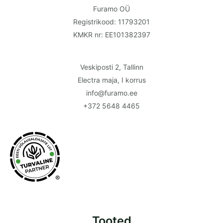
Furamo OÜ
Registrikood: 11793201
KMKR nr: EE101382397
Veskiposti 2, Tallinn
Electra maja, I korrus
info@furamo.ee
+372 5648 4465
®
Tooted