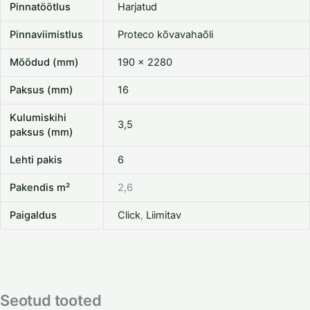
Pinnatöötlus
Harjatud
Pinnaviimistlus
Proteco kõvavahaõli
Mõõdud (mm)
190 x 2280
Paksus (mm)
16
Kulumiskihi
3,5
paksus (mm)
Lehti pakis
6
Pakendis m²
2,6
Paigaldus
Click
,
Liimitav
Seotud tooted