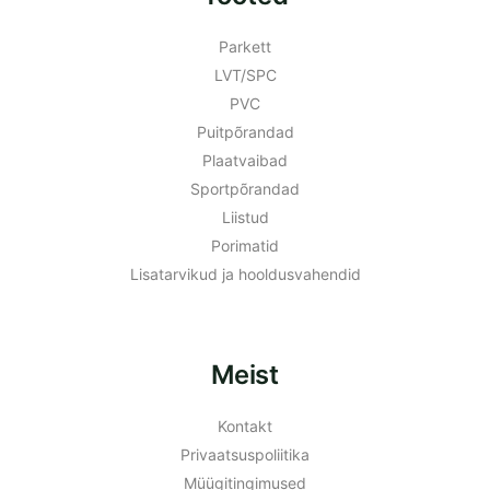
Parkett
LVT/SPC
PVC
Puitpõrandad
Plaatvaibad
Sportpõrandad
Liistud
Porimatid
Lisatarvikud ja hooldusvahendid
Meist
Kontakt
Privaatsuspoliitika
Müügitingimused