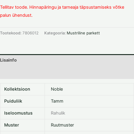
Tellitav toode. Hinnapäringu ja tarneaja täpsustamiseks võtke
palun ühendust.
Tootekood:
7806012
Kategooria:
Mustriline parkett
Lisainfo
Dokumentatsioon
Kollektsioon
Noble
Puiduliik
Tamm
Iseloomustus
Rahulik
Muster
Ruutmuster