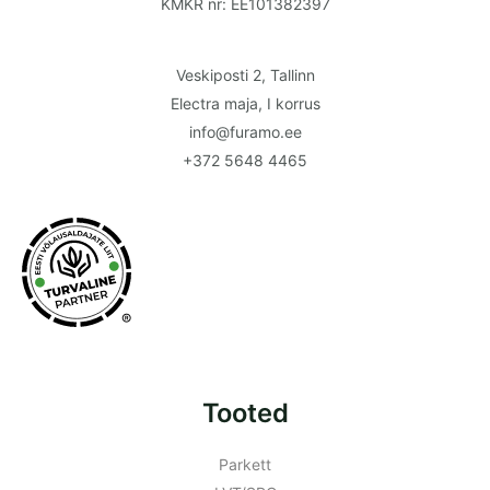
KMKR nr: EE101382397
Veskiposti 2, Tallinn
Electra maja, I korrus
info@furamo.ee
+372 5648 4465
®
Tooted
Parkett