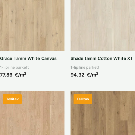
Grace Tamm White Canvas
Shade tamm Cotton White XT
1-lipiline parkett
1-lipiline parkett
2
2
77.86
€/m
94.32
€/m
Tellitav
Tellitav