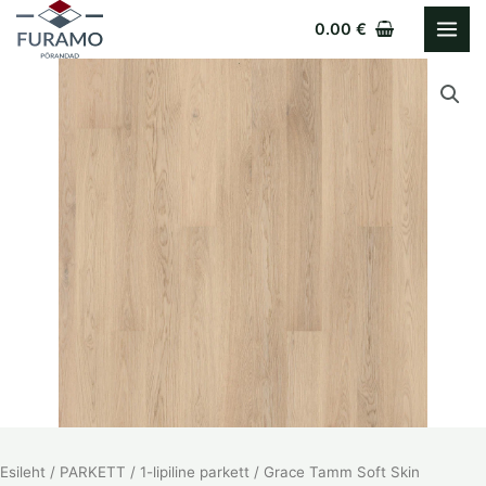
Skip
0.00
€
to
content
Esileht
/
PARKETT
/
1-lipiline parkett
/ Grace Tamm Soft Skin