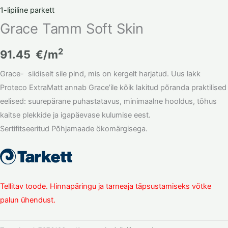
1-lipiline parkett
Grace Tamm Soft Skin
2
91.45
€/m
Grace- siidiselt sile pind, mis on kergelt harjatud. Uus lakk
Proteco ExtraMatt annab Grace’ile kõik lakitud põranda praktilised
eelised: suurepärane puhastatavus, minimaalne hooldus, tõhus
kaitse plekkide ja igapäevase kulumise eest.
Sertifitseeritud Põhjamaade ökomärgisega.
Tellitav toode. Hinnapäringu ja tarneaja täpsustamiseks võtke
palun ühendust.