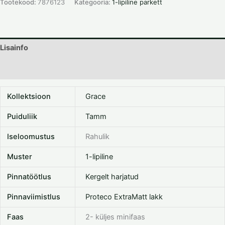
Tootekood:
7876123
Kategooria:
1-lipiline parkett
Lisainfo
Dokumentatsioon
Kollektsioon
Grace
Puiduliik
Tamm
Iseloomustus
Rahulik
Muster
1-lipiline
Pinnatöötlus
Kergelt harjatud
Pinnaviimistlus
Proteco ExtraMatt lakk
Faas
2- küljes minifaas