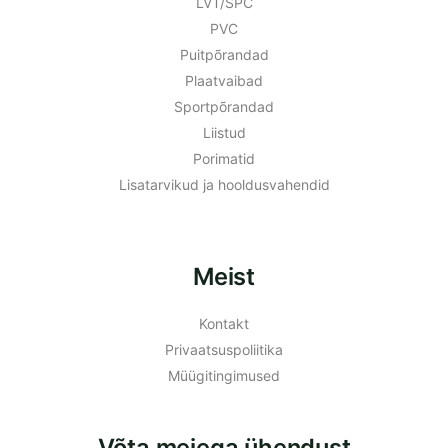
LVT/SPC
PVC
Puitpõrandad
Plaatvaibad
Sportpõrandad
Liistud
Porimatid
Lisatarvikud ja hooldusvahendid
Meist
Kontakt
Privaatsuspoliitika
Müügitingimused
Võta meiega ühendust