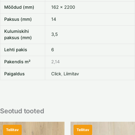
Mõõdud (mm)
162 x 2200
Paksus (mm)
14
Kulumiskihi
3,5
paksus (mm)
Lehti pakis
6
Pakendis m²
2,14
Paigaldus
Click
,
Liimitav
Seotud tooted
Tellitav
Tellitav