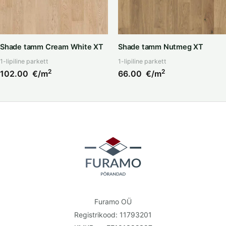
Shade tamm Cream White XT
Shade tamm Nutmeg XT
1-lipiline parkett
1-lipiline parkett
2
2
102.00
€/m
66.00
€/m
Furamo OÜ
Registrikood: 11793201