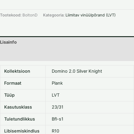
Tootekood:
BoltonD
Kategooria:
Liimitav vinüülpõrand (LVT)
Lisainfo
Dokumentatsioon
Kollektsioon
Domino 2.0 Silver Knight
Formaat
Plank
Tüüp
LVT
Kasutusklass
23/31
Tuletundlikkus
Bfl-s1
Libisemiskindlus
R10