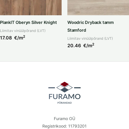
PlankIT Oberyn Silver Knight
Woodric Dryback tamm
Stamford
Liimitav vinüülpõrand (LVT)
2
17.08
€/m
Liimitav vinüülpõrand (LVT)
2
20.46
€/m
Furamo OÜ
Registrikood: 11793201