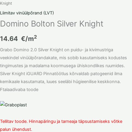
Knight
Liimitav vinüülpõrand (LVT)
Domino Bolton Silver Knight
2
14.64
€/m
Grabo Domino 2.0 Silver Knight on puidu- ja kivimustriga
veekindel vinüülpõrandakate, mis sobib kasutamiseks kodustes
tingimustes ja madalama koormusega ühiskondlikes ruumides.
Silver Knight iGUARD Pinnatöötlus kõrvaldab patogeenid ilma
kemikaale kasutamata, luues seeläbi hügieenilise keskkonna.
Ftalaadivaba toode
Tellitav toode. Hinnapäringu ja tarneaja täpsustamiseks võtke
palun ühendust.