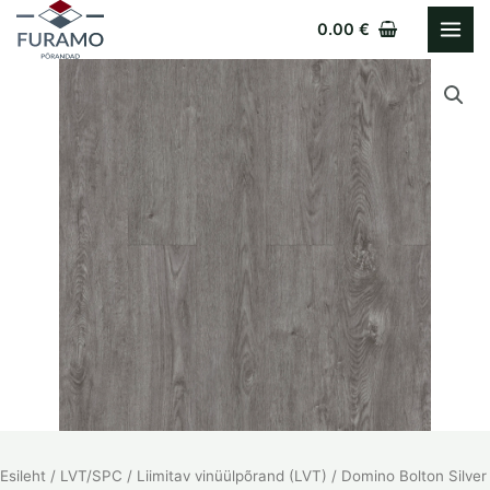
Skip
0.00
€
to
content
Esileht
/
LVT/SPC
/
Liimitav vinüülpõrand (LVT)
/ Domino Bolton Silver