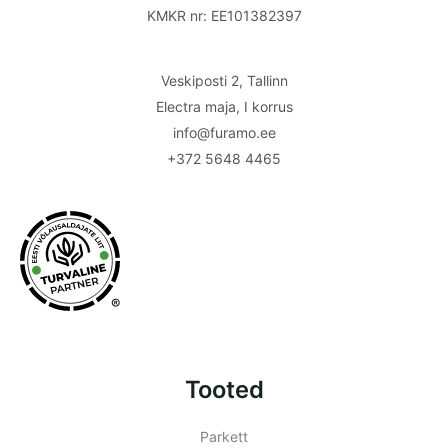
KMKR nr: EE101382397
Veskiposti 2, Tallinn
Electra maja, I korrus
info@furamo.ee
+372 5648 4465
®
Tooted
Parkett