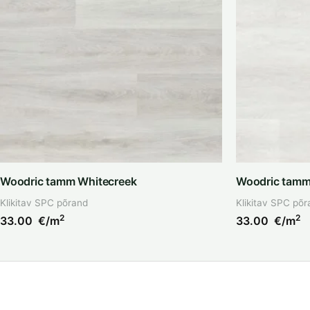
Woodric tamm Whitecreek
Woodric tamm
Klikitav SPC põrand
Klikitav SPC põr
2
2
33.00
€/m
33.00
€/m