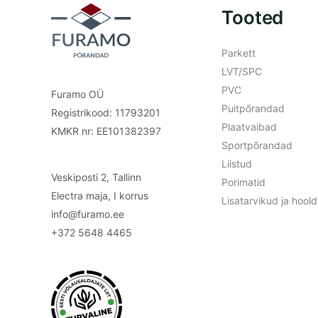
Tooted
Parkett
LVT/SPC
PVC
Furamo OÜ
Puitpõrandad
Registrikood: 11793201
Plaatvaibad
KMKR nr: EE101382397
Sportpõrandad
Liistud
Veskiposti 2, Tallinn
Porimatid
Electra maja, I korrus
Lisatarvikud ja hoo
info@furamo.ee
+372 5648 4465