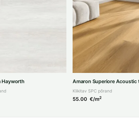
 Hayworth
Amaron Superiore Acoustic 
and
Klikitav SPC põrand
2
55.00
€/m