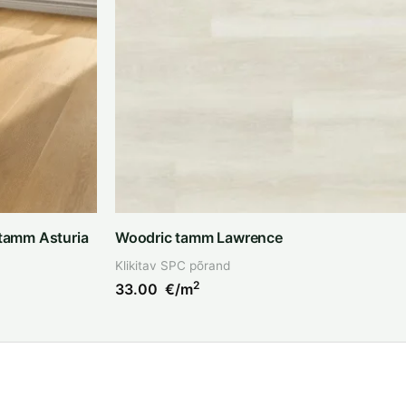
tamm Asturia
Woodric tamm Lawrence
Klikitav SPC põrand
2
33.00
€/m