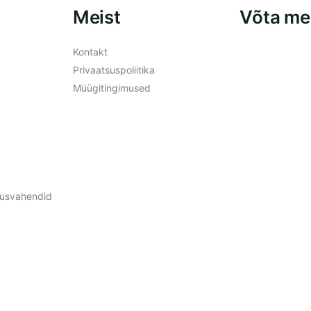
Meist
Võta me
Kontakt
Privaatsuspoliitika
Müügitingimused
ldusvahendid