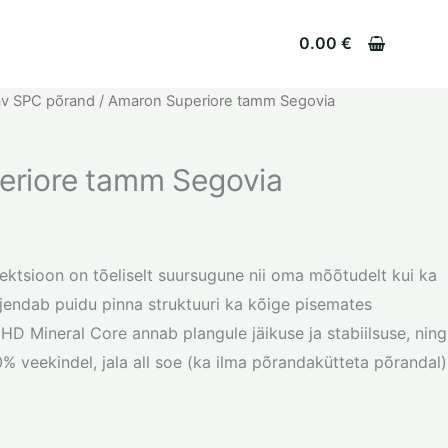
0.00
€
tav SPC põrand
/ Amaron Superiore tamm Segovia
eriore tamm Segovia
ektsioon on tõeliselt suursugune nii oma mõõtudelt kui ka
äljendab puidu pinna struktuuri ka kõige pisemates
 HD Mineral Core annab plangule jäikuse ja stabiilsuse, ning
00% veekindel, jala all soe (ka ilma põrandakütteta põrandal)