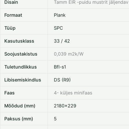
Disain
Tamm EIR -puidu mustrit jäljendav
Formaat
Plank
Tüüp
SPC
Kasutusklass
33 / 42
Soojustakistus
0,039 m2k/W
Tuletundlikkus
Bfl-s1
Libisemiskindlus
DS (R9)
Faas
4- küljes minifaas
Mõõdud (mm)
2180×229
Paksus (mm)
5