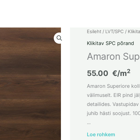
Esileht
/
LVT/SPC
/
Kliki
Klikitav SPC põrand
Amaron Sup
2
55.00
€/m
Amaron Superiore koll
välimuselt. EIR pind j
detailides. Vastupidav
juhib hästi soojust. 1
...
Loe rohkem