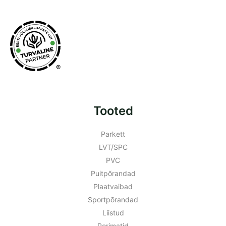
®
Tooted
Parkett
LVT/SPC
PVC
Puitpõrandad
Plaatvaibad
Sportpõrandad
Liistud
Porimatid