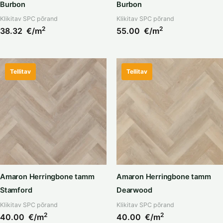
Burbon
Burbon
Klikitav SPC põrand
Klikitav SPC põrand
2
2
38.32
€/m
55.00
€/m
Tellitav
Tellitav
Amaron Herringbone tamm
Amaron Herringbone tamm
Stamford
Dearwood
Klikitav SPC põrand
Klikitav SPC põrand
2
2
40.00
€/m
40.00
€/m