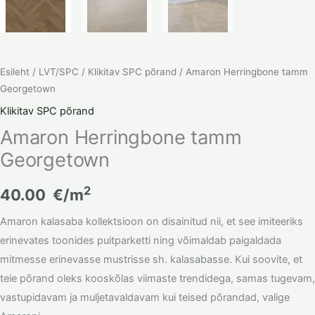
Esileht
/
LVT/SPC
/
Klikitav SPC põrand
/ Amaron Herringbone tamm
Georgetown
Klikitav SPC põrand
Amaron Herringbone tamm
Georgetown
2
40.00
€/m
Amaron kalasaba kollektsioon on disainitud nii, et see imiteeriks
erinevates toonides puitparketti ning võimaldab paigaldada
mitmesse erinevasse mustrisse sh. kalasabasse. Kui soovite, et
teie põrand oleks kooskõlas viimaste trendidega, samas tugevam,
vastupidavam ja muljetavaldavam kui teised põrandad, valige