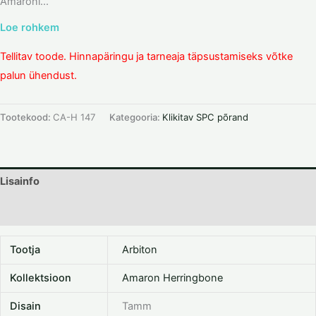
Amaroni...
Loe rohkem
Tellitav toode. Hinnapäringu ja tarneaja täpsustamiseks võtke
palun ühendust.
Tootekood:
CA-H 147
Kategooria:
Klikitav SPC põrand
Lisainfo
Dokumentatsioon
Tootja
Arbiton
Kollektsioon
Amaron Herringbone
Disain
Tamm