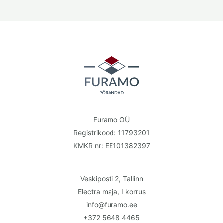
Furamo OÜ
Registrikood: 11793201
KMKR nr: EE101382397
Veskiposti 2, Tallinn
Electra maja, I korrus
info@furamo.ee
+372 5648 4465