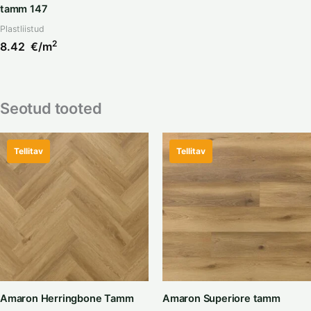
tamm 147
Plastliistud
2
8.42
€/m
Seotud tooted
Tellitav
Tellitav
Amaron Herringbone Tamm
Amaron Superiore tamm