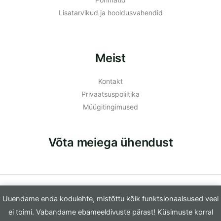
Lisatarvikud ja hooldusvahendid
Meist
Kontakt
Privaatsuspoliitika
Müügitingimused
Võta meiega ühendust
© 2026 Furamo OÜ
Uuendame enda kodulehte, mistõttu kõik funktsionaalsused veel
ei toimi. Vabandame ebameeldivuste pärast! Küsimuste korral