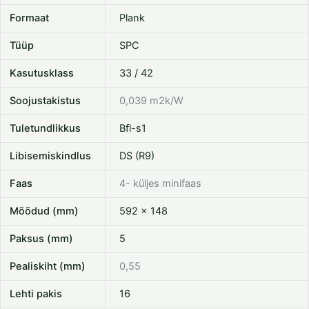
Formaat
Plank
Tüüp
SPC
Kasutusklass
33 / 42
Soojustakistus
0,039 m2k/W
Tuletundlikkus
Bfl-s1
Libisemiskindlus
DS (R9)
Faas
4- küljes minifaas
Mõõdud (mm)
592 x 148
Paksus (mm)
5
Pealiskiht (mm)
0,55
Lehti pakis
16