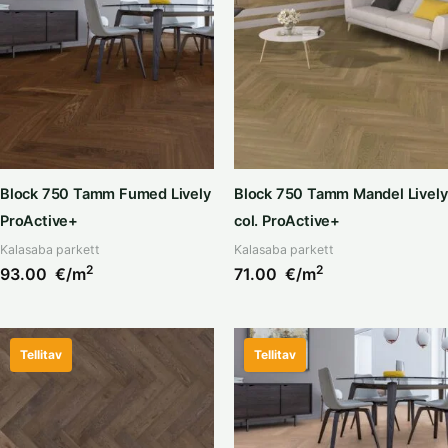
Block 750 Tamm Fumed Lively
Block 750 Tamm Mandel Lively
ProActive+
col. ProActive+
Kalasaba parkett
Kalasaba parkett
2
2
93.00
€/m
71.00
€/m
Tellitav
Tellitav