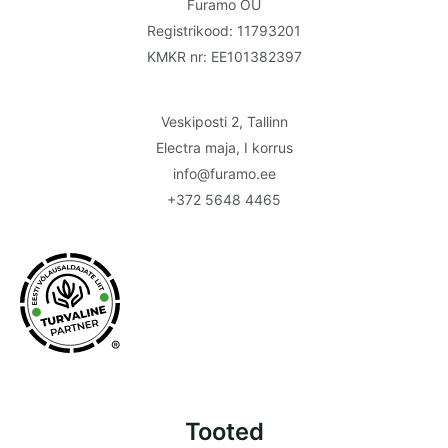
Furamo OÜ
Registrikood: 11793201
KMKR nr: EE101382397
Veskiposti 2, Tallinn
Electra maja, I korrus
info@furamo.ee
+372 5648 4465
®
Tooted