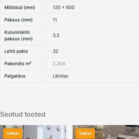
Mõõdud (mm)
120 x 600
Paksus (mm)
11
Kulumiskihi
3,5
paksus (mm)
Lehti pakis
32
Pakendis m²
2,304
Paigaldus
Liimitav
Seotud tooted
Tellitav
Tellitav