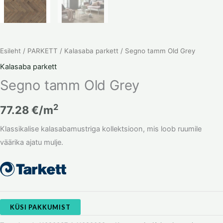
Esileht
/
PARKETT
/
Kalasaba parkett
/ Segno tamm Old Grey
Kalasaba parkett
Segno tamm Old Grey
2
77.28
€/m
Klassikalise kalasabamustriga kollektsioon, mis loob ruumile
väärika ajatu mulje.
KÜSI PAKKUMIST