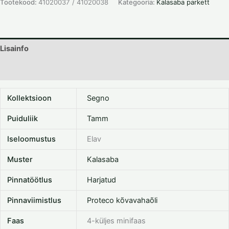
Tootekood:
41020037 / 41020038
Kategooria:
Kalasaba parkett
Lisainfo
Dokumentatsioon
Kollektsioon
Segno
Puiduliik
Tamm
Iseloomustus
Elav
Muster
Kalasaba
Pinnatöötlus
Harjatud
Pinnaviimistlus
Proteco kõvavahaõli
Faas
4-küljes minifaas