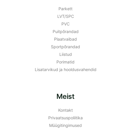
Parkett
LVT/SPC
PVC
Puitpõrandad
Plaatvaibad
Sportpõrandad
Liistud
Porimatid
Lisatarvikud ja hooldusvahendid
Meist
Kontakt
Privaatsuspoliitika
Müügitingimused