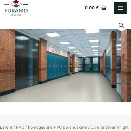
Skip
0.00
€
to
Cyrene
content
Silver
Knight
kogus
Esileht
/
PVC
/
homogeenne PVC põrandakate
/ Cyrene Silver Knight