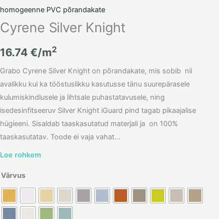
homogeenne PVC põrandakate
Cyrene Silver Knight
2
16.74
€/m
Grabo Cyrene Silver Knight on põrandakate, mis sobib nii
avalikku kui ka tööstuslikku kasutusse tänu suurepärasele
kulumiskindlusele ja lihtsale puhastatavusele, ning
isedesinfitseeruv Silver Knight iGuard pind tagab pikaajalise
hügieeni. Sisaldab taaskasutatud materjali ja on 100%
taaskasutatav. Toode ei vaja vahat...
Loe rohkem
Värvus