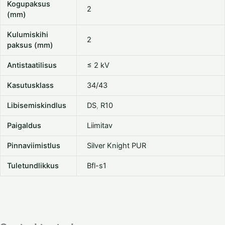
Kogupaksus
2
(mm)
Kulumiskihi
2
paksus (mm)
Antistaatilisus
≤ 2 kV
Kasutusklass
34/43
Libisemiskindlus
DS
,
R10
Paigaldus
Liimitav
Pinnaviimistlus
Silver Knight PUR
Tuletundlikkus
Bfl-s1