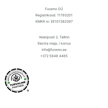
Furamo OÜ
Registrikood: 11793201
KMKR nr: EE101382397
Veskiposti 2, Tallinn
Electra maja, I korrus
info@furamo.ee
+372 5648 4465
®