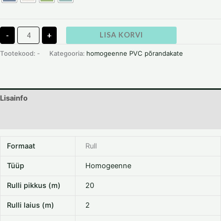
-
+
LISA KORVI
Tootekood:
-
Kategooria:
homogeenne PVC põrandakate
Lisainfo
Dokumentatsioon
Formaat
Rull
Tüüp
Homogeenne
Rulli pikkus (m)
20
Rulli laius (m)
2