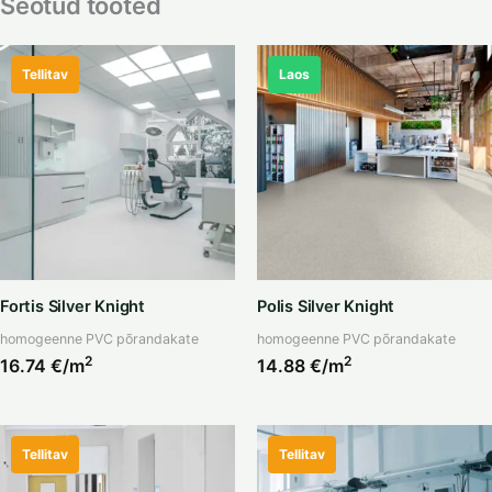
Seotud tooted
Tellitav
Laos
Fortis Silver Knight
Polis Silver Knight
homogeenne PVC põrandakate
homogeenne PVC põrandakate
2
2
16.74
€/m
14.88
€/m
Tellitav
Tellitav