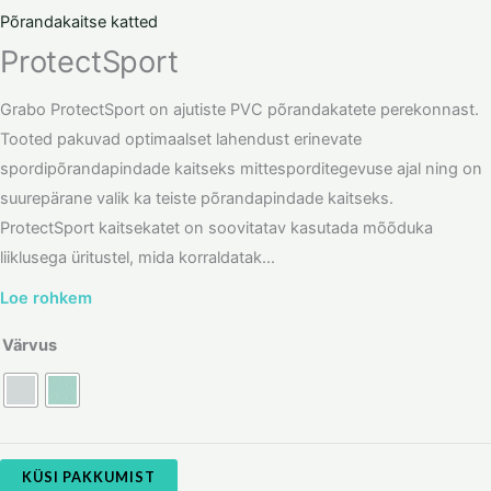
Põrandakaitse katted
ProtectSport
Grabo ProtectSport on ajutiste PVC põrandakatete perekonnast.
Tooted pakuvad optimaalset lahendust erinevate
spordipõrandapindade kaitseks mittesporditegevuse ajal ning on
suurepärane valik ka teiste põrandapindade kaitseks.
ProtectSport kaitsekatet on soovitatav kasutada mõõduka
liiklusega üritustel, mida korraldatak...
Loe rohkem
Värvus
KÜSI PAKKUMIST