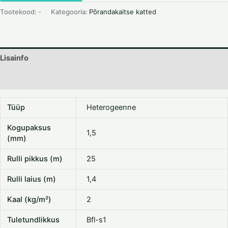
Tootekood:
-
Kategooria:
Põrandakaitse katted
Lisainfo
Dokumentatsioon
Tüüp
Heterogeenne
Kogupaksus
1,5
(mm)
Rulli pikkus (m)
25
Rulli laius (m)
1,4
Kaal (kg/m²)
2
Tuletundlikkus
Bfl-s1