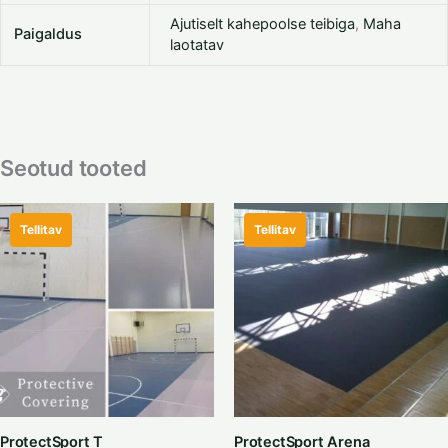
Ajutiselt kahepoolse teibiga
,
Maha
Paigaldus
laotatav
Seotud tooted
Tellitav
Tellitav
ProtectSport T
ProtectSport Arena