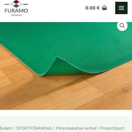
Skip
0.00
€
to
content
Esileht
/
SPORTPÕRANDAD
/
Põrandakaitse katted
/ ProtectSport