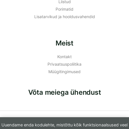
Liistud
Porimatid
Lisatarvikud ja hooldusvahendid
Meist
Kontakt
Privaatsuspoliitika
Müügitingimused
Võta meiega ühendust
© 2026 Furamo OÜ
Uuendame enda kodulehte, mistõttu kõik funktsionaalsused veel