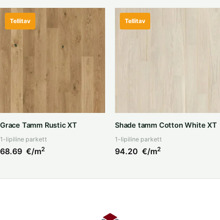
Tellitav
Tellitav
Grace Tamm Rustic XT
Shade tamm Cotton White XT
1-lipiline parkett
1-lipiline parkett
2
2
68.69
€/m
94.20
€/m