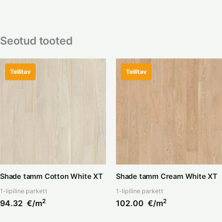
Seotud tooted
Tellitav
Tellitav
Shade tamm Cotton White XT
Shade tamm Cream White XT
1-lipiline parkett
1-lipiline parkett
2
2
94.32
€/m
102.00
€/m