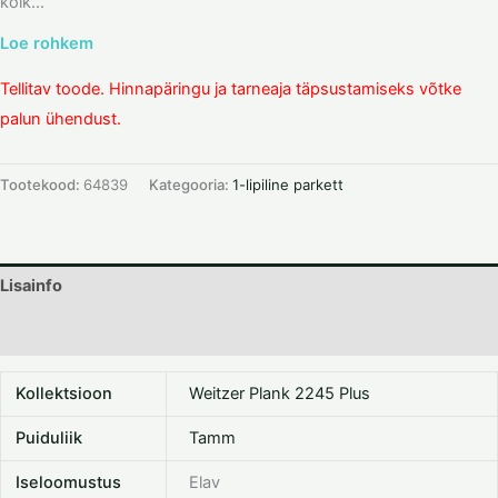
kõik...
Loe rohkem
Tellitav toode. Hinnapäringu ja tarneaja täpsustamiseks võtke
palun ühendust.
Tootekood:
64839
Kategooria:
1-lipiline parkett
Lisainfo
Dokumentatsioon
Kollektsioon
Weitzer Plank 2245 Plus
Puiduliik
Tamm
Iseloomustus
Elav