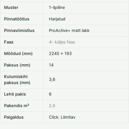
Muster
1-lipiline
Pinnatöötlus
Harjatud
Pinnaviimistlus
ProActive+ matt lakk
Faas
4- küljes faas
Mõõdud (mm)
2245 x 193
Paksus (mm)
14
Kulumiskihi
3,6
paksus (mm)
Lehti pakis
6
Pakendis m²
2,6
Paigaldus
Click
,
Liimitav