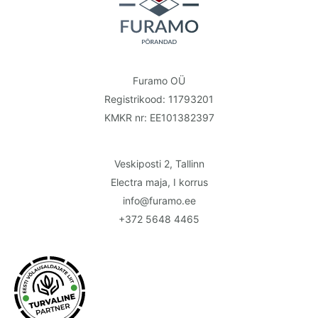
Furamo OÜ
Registrikood: 11793201
KMKR nr: EE101382397
Veskiposti 2, Tallinn
Electra maja, I korrus
info@furamo.ee
+372 5648 4465