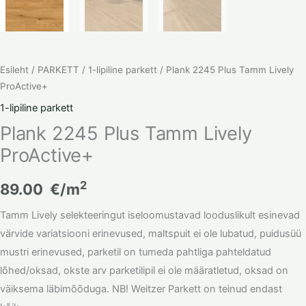
Esileht
/
PARKETT
/
1-lipiline parkett
/ Plank 2245 Plus Tamm Lively
ProActive+
1-lipiline parkett
Plank 2245 Plus Tamm Lively
ProActive+
2
89.00
€/m
Tamm Lively selekteeringut iseloomustavad looduslikult esinevad
värvide variatsiooni erinevused, maltspuit ei ole lubatud, puidusüü
mustri erinevused, parketil on tumeda pahtliga pahteldatud
lõhed/oksad, okste arv parketilipil ei ole määratletud, oksad on
väiksema läbimõõduga. NB! Weitzer Parkett on teinud endast