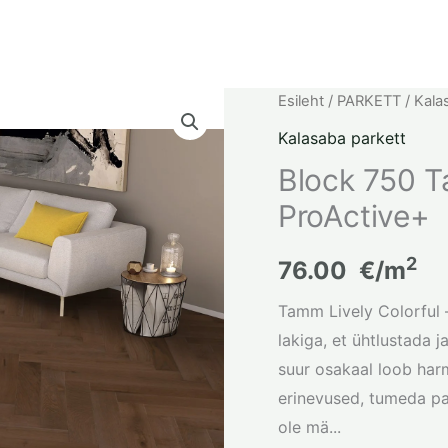
Esileht
/
PARKETT
/
Kala
Kalasaba parkett
Block 750 T
ProActive+
2
76.00
€/m
Tamm Lively Colorful –
lakiga, et ühtlustada
suur osakaal loob harm
erinevused, tumeda pah
ole mä...