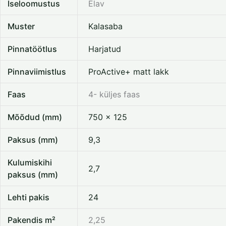
Iseloomustus
Elav
Muster
Kalasaba
Pinnatöötlus
Harjatud
Pinnaviimistlus
ProActive+ matt lakk
Faas
4- küljes faas
Mõõdud (mm)
750 x 125
Paksus (mm)
9,3
Kulumiskihi
2,7
paksus (mm)
Lehti pakis
24
Pakendis m²
2,25