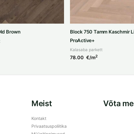
ld Brown
Block 750 Tamm Kaschmir Li
ProActive+
t
Kalasaba parkett
2
78.00
€/m
Meist
Võta me
Kontakt
Privaatsuspoliitika
Müügitingimused