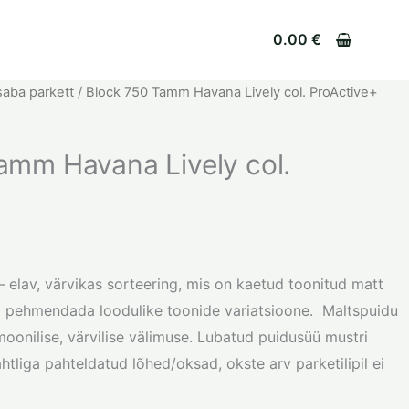
0.00
€
saba parkett
/ Block 750 Tamm Havana Lively col. ProActive+
amm Havana Lively col.
 elav, värvikas sorteering, mis on kaetud toonitud matt
 ja pehmendada loodulike toonide variatsioone. Maltspuidu
oonilise, värvilise välimuse. Lubatud puidusüü mustri
tliga pahteldatud lõhed/oksad, okste arv parketilipil ei