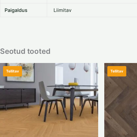
Paigaldus
Liimitav
Seotud tooted
Tellitav
Tellitav