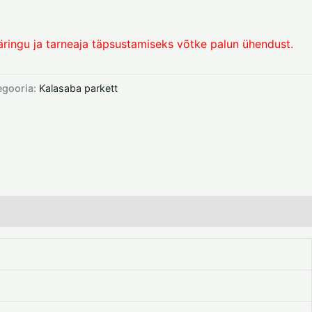
äringu ja tarneaja täpsustamiseks võtke palun ühendust.
egooria:
Kalasaba parkett