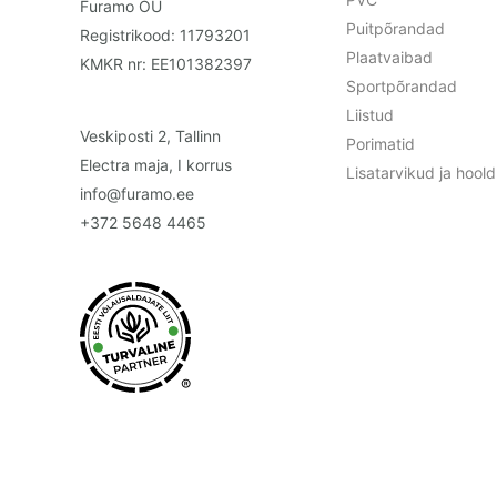
Furamo OÜ
Puitpõrandad
Registrikood: 11793201
Plaatvaibad
KMKR nr: EE101382397
Sportpõrandad
Liistud
Veskiposti 2, Tallinn
Porimatid
Electra maja, I korrus
Lisatarvikud ja hoo
info@furamo.ee
+372 5648 4465
®