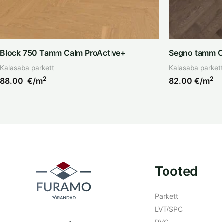
Block 750 Tamm Calm ProActive+
Segno tamm O
Kalasaba parkett
Kalasaba parket
2
2
88.00
€/m
82.00
€/m
Tooted
Parkett
LVT/SPC
PVC