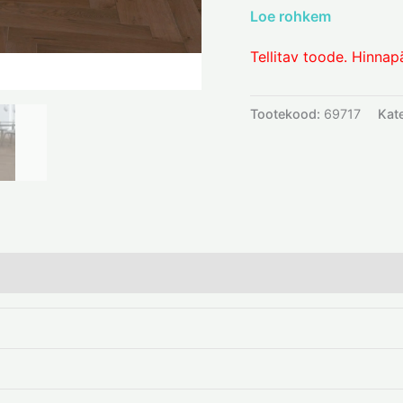
Loe rohkem
Tellitav toode. Hinnap
Tootekood:
69717
Kat