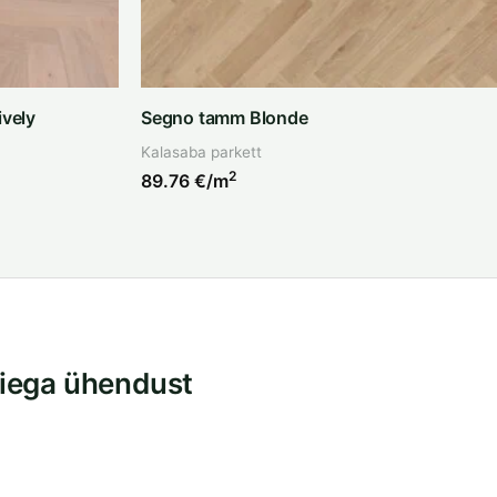
vely
Segno tamm Blonde
Kalasaba parkett
2
89.76
€/m
iega ühendust