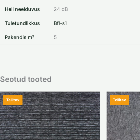
Heli neelduvus
24 dB
Tuletundlikkus
Bfl-s1
Pakendis m²
5
Seotud tooted
Tellitav
Tellitav