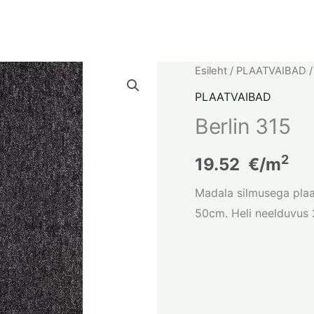
Esileht
/
PLAATVAIBAD
/
PLAATVAIBAD
Berlin 315
2
19.52
€/m
Madala silmusega pla
50cm. Heli neelduvus