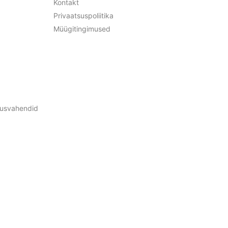
Kontakt
Privaatsuspoliitika
Müügitingimused
ldusvahendid