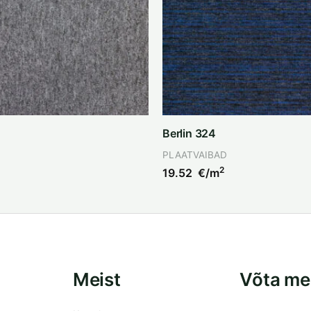
Berlin 324
PLAATVAIBAD
2
19.52
€/m
Meist
Võta me