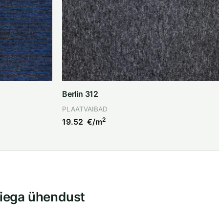
Berlin 312
PLAATVAIBAD
2
19.52
€/m
iega ühendust