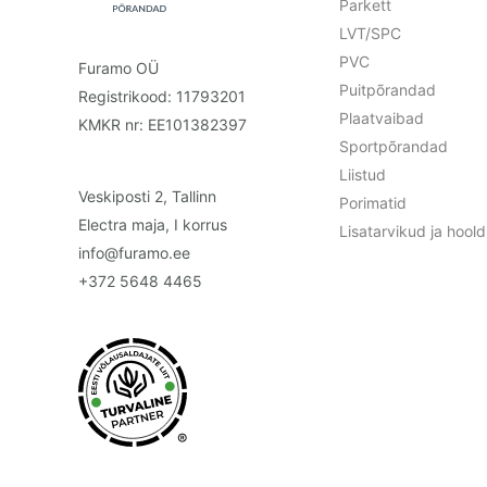
Parkett
LVT/SPC
PVC
Furamo OÜ
Puitpõrandad
Registrikood: 11793201
Plaatvaibad
KMKR nr: EE101382397
Sportpõrandad
Liistud
Veskiposti 2, Tallinn
Porimatid
Electra maja, I korrus
Lisatarvikud ja hoo
info@furamo.ee
+372 5648 4465
®