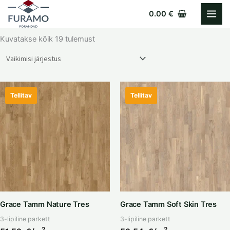
Skip
0.00
€
to
content
Kuvatakse kõik 19 tulemust
Tellitav
Tellitav
Grace Tamm Nature Tres
Grace Tamm Soft Skin Tres
3-lipiline parkett
3-lipiline parkett
2
2