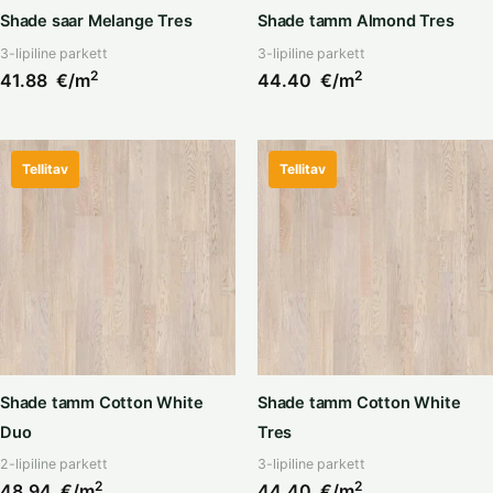
Shade saar Melange Tres
Shade tamm Almond Tres
3-lipiline parkett
3-lipiline parkett
2
2
41.88
€/m
44.40
€/m
Tellitav
Tellitav
Shade tamm Cotton White
Shade tamm Cotton White
Duo
Tres
2-lipiline parkett
3-lipiline parkett
2
2
48.94
€/m
44.40
€/m