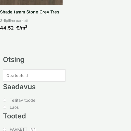
Shade tamm Stone Grey Tres
3-lipiline parkett
2
44.52
€/m
Otsing
Saadavus
Tellitav toode
Laos
Tooted
PARKETT
82