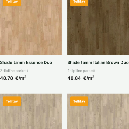
Tellitav
Tellitav
Shade tamm Essence Duo
Shade tamm Italian Brown Duo
2-lipiline parkett
2-lipiline parkett
2
2
48.78
€/m
48.84
€/m
Tellitav
Tellitav