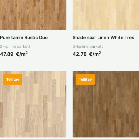
Pure tamm Rustic Duo
Shade saar Linen White Tres
2-lipiline parkett
3-lipiline parkett
2
2
47.89
€/m
42.78
€/m
Tellitav
Tellitav