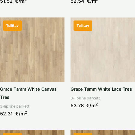
51.52
€/m
52.54
€/m
Tellitav
Tellitav
Grace Tamm White Canvas
Grace Tamm White Lace Tres
Tres
3-lipiline parkett
2
53.78
€/m
3-lipiline parkett
2
52.31
€/m