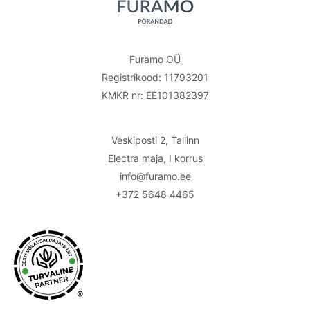
Furamo OÜ
Registrikood: 11793201
KMKR nr: EE101382397
Veskiposti 2, Tallinn
Electra maja, I korrus
info@furamo.ee
+372 5648 4465
®