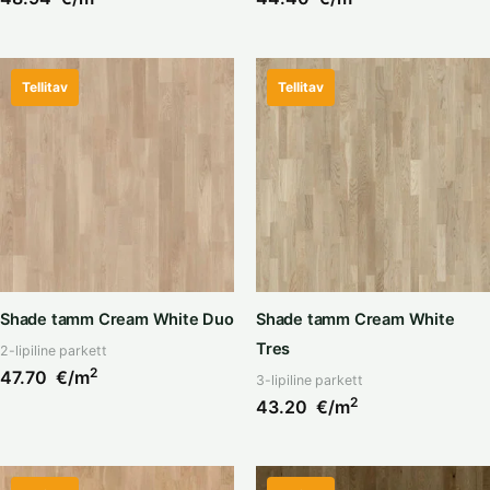
Tellitav
Tellitav
Shade tamm Cream White Duo
Shade tamm Cream White
Tres
2-lipiline parkett
2
47.70
€/m
3-lipiline parkett
2
43.20
€/m