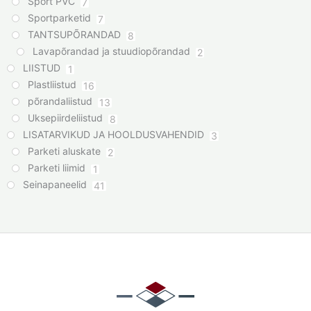
Sport PVC
7
Sportparketid
7
TANTSUPÕRANDAD
8
Lavapõrandad ja stuudiopõrandad
2
LIISTUD
1
Plastliistud
16
põrandaliistud
13
Uksepiirdeliistud
8
LISATARVIKUD JA HOOLDUSVAHENDID
3
Parketi aluskate
2
Parketi liimid
1
Seinapaneelid
41