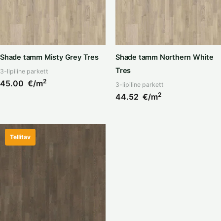
Shade tamm Misty Grey Tres
Shade tamm Northern White
Tres
3-lipiline parkett
2
45.00
€/m
3-lipiline parkett
2
44.52
€/m
Tellitav