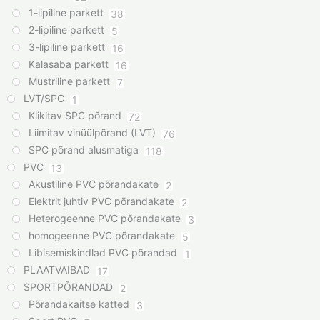
1-lipiline parkett
38
2-lipiline parkett
5
3-lipiline parkett
16
Kalasaba parkett
16
Mustriline parkett
7
LVT/SPC
1
Klikitav SPC põrand
72
Liimitav vinüülpõrand (LVT)
76
SPC põrand alusmatiga
118
PVC
13
Akustiline PVC põrandakate
2
Elektrit juhtiv PVC põrandakate
2
Heterogeenne PVC põrandakate
3
homogeenne PVC põrandakate
5
Libisemiskindlad PVC põrandad
1
PLAATVAIBAD
17
SPORTPÕRANDAD
2
Põrandakaitse katted
3