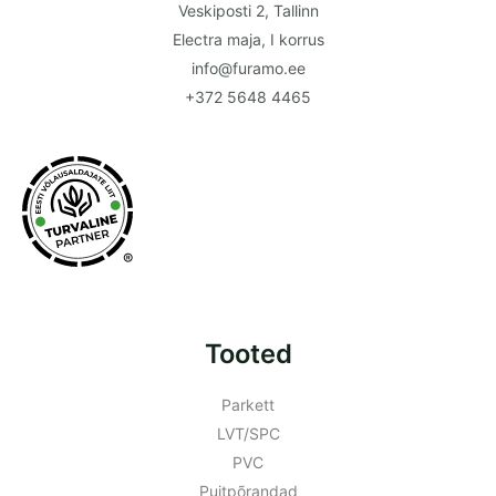
Veskiposti 2, Tallinn
Electra maja, I korrus
info@furamo.ee
+372 5648 4465
®
Tooted
Parkett
LVT/SPC
PVC
Puitpõrandad