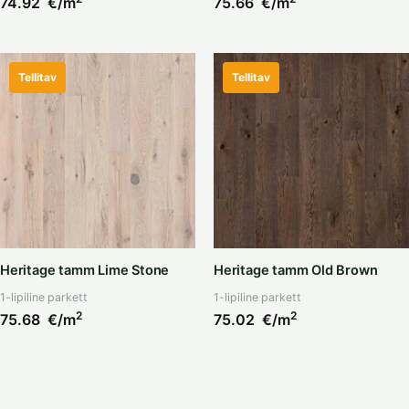
74.92
€/m
75.66
€/m
Tellitav
Tellitav
Heritage tamm Lime Stone
Heritage tamm Old Brown
1-lipiline parkett
1-lipiline parkett
2
2
75.68
€/m
75.02
€/m