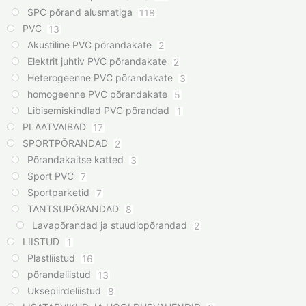
SPC põrand alusmatiga
118
PVC
13
Akustiline PVC põrandakate
2
Elektrit juhtiv PVC põrandakate
2
Heterogeenne PVC põrandakate
3
homogeenne PVC põrandakate
5
Libisemiskindlad PVC põrandad
1
PLAATVAIBAD
17
SPORTPÕRANDAD
2
Põrandakaitse katted
3
Sport PVC
7
Sportparketid
7
TANTSUPÕRANDAD
8
Lavapõrandad ja stuudiopõrandad
2
LIISTUD
1
Plastliistud
16
põrandaliistud
13
Uksepiirdeliistud
8