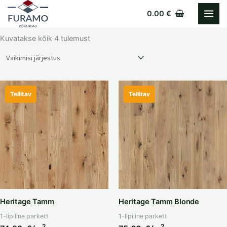
Skip
0.00
€
to
content
Kuvatakse kõik 4 tulemust
Tellitav
Tellitav
Heritage Tamm
Heritage Tamm Blonde
1-lipiline parkett
1-lipiline parkett
2
2