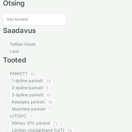
Otsing
Saadavus
Tellitav toode
Laos
Tooted
PARKETT
82
1-lipiline parkett
38
2-lipiline parkett
5
3-lipiline parkett
16
Kalasaba parkett
16
Mustriline parkett
7
LVT/SPC
1
Klikitav SPC põrand
72
Liimitav vinüülpõrand (LVT)
76