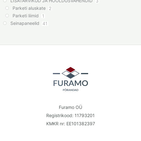
LISATARVIKUD JA HOOLDUSVAHENDID
3
Parketi aluskate
2
Parketi liimid
1
Seinapaneelid
41
Furamo OÜ
Registrikood: 11793201
KMKR nr: EE101382397